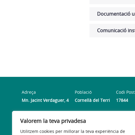
Documentació u
Comunicació inst
Adreça
Població
Codi Post
Mn. Jacint Verdaguer, 4
Cornellà del Terri
17844
Horari
Valorem la teva privadesa
Horari de registre de documents: de dilluns a divendres 
Utilitzem cookies per millorar la teva experiència de