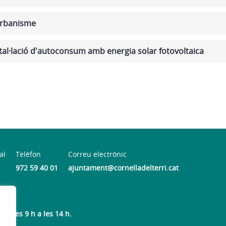
rbanisme
al·lació d'autoconsum amb energia solar fotovoltaica
al
Telèfon
Correu electrònic
972 59 40 01
ajuntament@cornelladelterri.cat
de les 9 h a les 14 h.