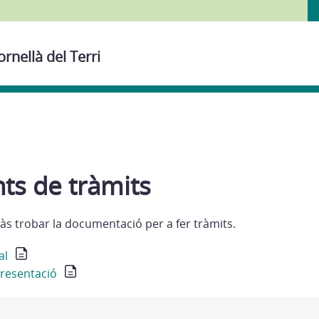
rnellà del Terri
s de tràmits
às trobar la documentació per a fer tràmits.
al
presentació