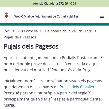
Atenció Ciutadana 972 59 40 01
Web Oficial de l'Ajuntament de Cornellà del Terri
Inici
Viu Cornellà
Els pobles de la Vall del Terri
Pujals dels Pagesos
Pujals dels Pagesos
Apareix citat antigament com a Podialis Rusticorum. El
nom del poble prové de la situació enlairada d’aquest
nucli derivat del mot llatí “Podium” és a dir Puig.
Inicialment només era un veïnat on vivien els pagesos
que depenien dels senyors de
Pujals dels Cavallers
.
Prengué personalitat pròpia a partir del segle XI
principalment quan s’erigí l’església parroquial Santa
Maria.