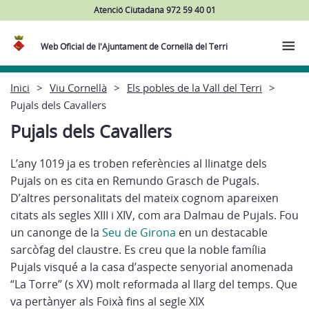
Atenció Ciutadana 972 59 40 01
Web Oficial de l'Ajuntament de Cornellà del Terri
Inici
Viu Cornellà
Els pobles de la Vall del Terri
Pujals dels Cavallers
Pujals dels Cavallers
L’any 1019 ja es troben referències al llinatge dels
Pujals on es cita en Remundo Grasch de Pugals.
D’altres personalitats del mateix cognom apareixen
citats als segles XIII i XIV, com ara Dalmau de Pujals. Fou
un canonge de la
Seu de Girona
en un destacable
sarcòfag del claustre. Es creu que la noble família
Pujals visqué a la casa d’aspecte senyorial anomenada
“La Torre” (s XV) molt reformada al llarg del temps. Que
va pertànyer als Foixà fins al segle XIX