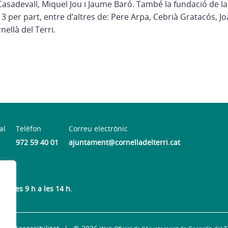
 Casadevall, Miquel Jou i Jaume Baró. També la fundació de 
13 per part, entre d’altres de: Pere Arpa, Cebrià Gratacós, Jo
ellà del Terri.
al
Telèfon
Correu electrònic
972 59 40 01
ajuntament@cornelladelterri.cat
de les 9 h a les 14 h.