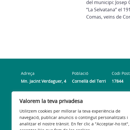
del municipi: Josep
“La Selvatana” el 19
Comas, veïns de Corn
Adreça
Població
Codi Post
Mn. Jacint Verdaguer, 4
Cornellà del Terri
17844
Horari
Valorem la teva privadesa
Horari de registre de documents: de dilluns a divendres 
Utilitzem cookies per millorar la teva experiència de
navegació, publicar anuncis o contingut personalitzats i
analitzar el nostre trànsit. En fer clic a "Acceptar-ho tot",