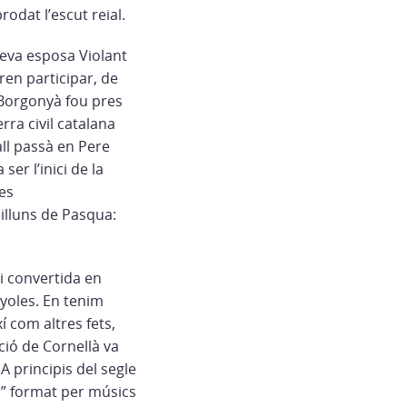
rodat l’escut reial.
a seva esposa Violant
ren participar, de
 Borgonyà fou pres
rra civil catalana
Vall passà en Pere
ser l’inici de la
les
illuns de Pasqua:
 i convertida en
yoles. En tenim
 com altres fets,
ció de Cornellà va
A principis del segle
a” format per músics