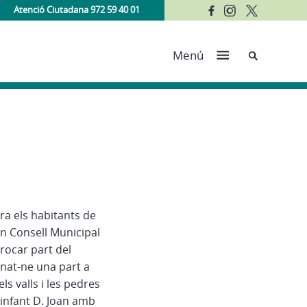
Atenció Ciutadana 972 59 40 01
Cerca
Menú
ra els habitants de
un Consell Municipal
rrocar part del
inat-ne una part a
ls valls i les pedres
l’infant D. Joan amb