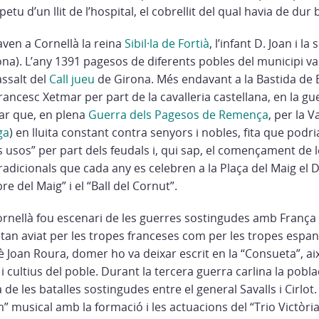
u d’un llit de l’hospital, el cobrellit del qual havia de dur b
aven a Cornellà la reina
Sibil·la de Fortià
, l’infant D. Joan i l
na). L’any 1391 pagesos de diferents pobles del municipi va
assalt del
Call jueu
de Girona. Més endavant a la Bastida de
rancesc Xetmar per part de la cavalleria castellana, en la gue
ar que, en plena
Guerra dels Pagesos de Remença
, per la 
ga
) en lluita constant contra senyors i nobles, fita que podria 
 usos” per part dels feudals i, qui sap, el començament de 
icionals que cada any es celebren a la Plaça del Maig el D
re del Maig” i el “Ball del Cornut”.
I Cornellà fou escenari de les guerres sostingudes amb França
tan aviat per les tropes franceses com per les tropes espan
Joan Roura, domer ho va deixar escrit en la “Consueta”, així
i cultius del poble. Durant la tercera guerra carlina la pobla
de les batalles sostingudes entre el general Savalls i Cirlot. 
” musical amb la formació i les actuacions del “Trio Victòri