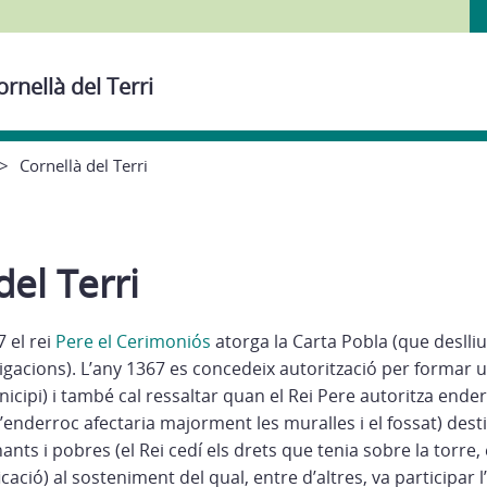
rnellà del Terri
Cornellà del Terri
del Terri
7 el rei
Pere el Cerimoniós
atorga la Carta Pobla (que deslliu
ligacions). L’any 1367 es concedeix autorització per formar 
icipi) i també cal ressaltar quan el Rei Pere autoritza ende
(l’enderroc afectaria majorment les muralles i el fossat) dest
nts i pobres (el Rei cedí els drets que tenia sobre la torre, e
cació) al sosteniment del qual, entre d’altres, va participar 