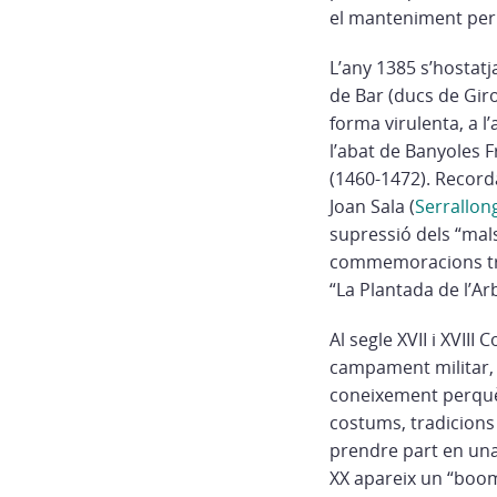
el manteniment perpet
L’any 1385 s’hostatj
de Bar (ducs de Giro
forma virulenta, a l’
l’abat de Banyoles F
(1460-1472). Record
Joan Sala (
Serrallon
supressió dels “mals
commemoracions trad
“La Plantada de l’Arb
Al segle XVII i XVII
campament militar, 
coneixement perquè 
costums, tradicions 
prendre part en una 
XX apareix un “boom