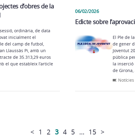
ojectes d’obres de la
06/02/2026
l
Edicte sobre l’aprovaci
sessió, ordinària, de data
vat inicialment el
El Ple de l
le del camp de futbol,
de gener de
Joan Llaussàs Pi, amb un
Joventut 2
tracte de 35.313,29 euros
pública pe
b el que estableix l’article
la inserció
de Girona, 
Notícies
<
1
2
3
4
5
…
15
>