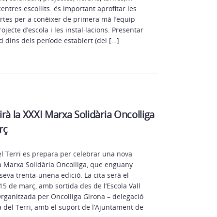
 centres escollits: és important aprofitar les
rtes per a conèixer de primera mà l’equip
ojecte d’escola i les instal·lacions. Presentar
tud dins dels període establert (del […]
lirà la XXXI Marxa Solidària Oncolliga
rç
el Terri es prepara per celebrar una nova
la Marxa Solidària Oncolliga, que enguany
 seva trenta-unena edició. La cita serà el
5 de març, amb sortida des de l’Escola Vall
Organitzada per Oncolliga Girona – delegació
 del Terri, amb el suport de l’Ajuntament de