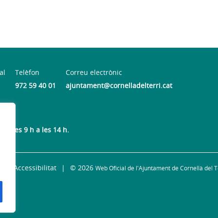
al
Telèfon
Correu electrònic
972 59 40 01
ajuntament@cornelladelterri.cat
de les 9 h a les 14 h.
Accessibilitat
© 2026
Web Oficial de l'Ajuntament de Cornellà del T