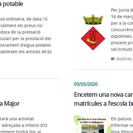
a potable
Per Junta d
16 de març
sió ordinària, de data 15
per a la c
icialment els preus no
concurrènci
adora de la prestació
esportives,
butari per la prestació del
present pr
nistrament d’aigua potable.
sol·licituds
bleixen els articles 49.b)
Notícies
05/03/2026
Encetem una nova cam
ta Major
matrícules a l’escola b
rarà una activitat
Els passos
 adreçada a infants d’I3
Informar-v
eniment tindrà lloc al
línia d’esco