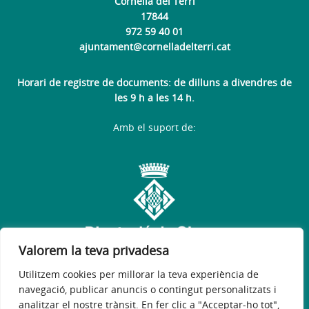
Cornellà del Terri
17844
972 59 40 01
ajuntament@cornelladelterri.cat
Horari de registre de documents: de dilluns a divendres de
les 9 h a les 14 h.
Amb el suport de:
Valorem la teva privadesa
Utilitzem cookies per millorar la teva experiència de
navegació, publicar anuncis o contingut personalitzats i
Avís legal
Política de privacitat
Política de galetes
analitzar el nostre trànsit. En fer clic a "Acceptar-ho tot",